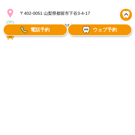
〒402-0051 山梨県都留市下谷3-4-17
富士急行 赤坂駅より徒歩5分
電話予約
ウェブ予約
診療時間
月
火
水
木
金
土
日
祝
9:00～12:30
●
●
●
●
●
●
／
／
14:00～17:30(最
●
●
●
●
▲
／
／
／
終受付)
【休診日】土午後、水･木のいずれか、日、祝
※祝祭日がある週の水曜日・木曜日は診療
※その他研修会参加、検診時、会合時は臨時休診
＝15:00～17:30(最終受付)